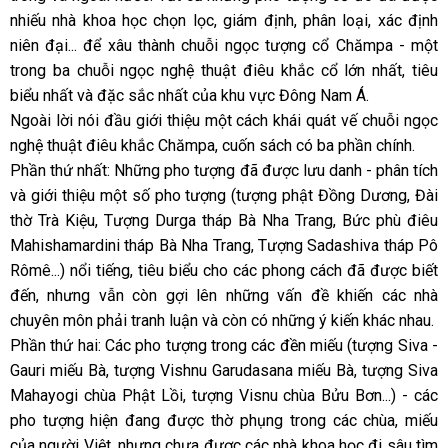
nhiếu nhà khoa học chọn lọc, giám định, phân loại, xác định
niên đại... để xâu thành chuỗi ngọc tượng cổ Chămpa - một
trong ba chuỗi ngọc nghệ thuật điêu khắc cổ lớn nhất, tiêu
biểu nhất và đặc sắc nhất của khu vực Đông Nam Á.
Ngoài lời nói đầu giới thiệu một cách khái quát vế chuỗi ngọc
nghệ thuật điêu khắc Chămpa, cuốn sách có ba phần chính.
Phần thứ nhất: Những pho tượng đã được lưu danh - phân tích
và giới thiệu một số pho tượng (tượng phật Đồng Dương, Đài
thờ Trà Kiệu, Tượng Durga tháp Bà Nha Trang, Bức phù điêu
Mahishamardini tháp Bà Nha Trang, Tượng Sadashiva tháp Pô
Rômê...) nổi tiếng, tiêu biểu cho các phong cách đã được biết
đến, nhưng vẫn còn gợi lên những vấn đề khiến các nhà
chuyên môn phải tranh luận và còn có những ý kiến khác nhau.
Phần thứ hai: Các pho tượng trong các đền miếu (tượng Siva -
Gauri miếu Bà, tượng Vishnu Garudasana miếu Bà, tượng Siva
Mahayogi chùa Phật Lồi, tượng Visnu chùa Bửu Bơn...) - các
pho tượng hiện đang được thờ phụng trong các chùa, miếu
của người Việt, nhưng chưa được các nhà khoa học đi sâu tìm