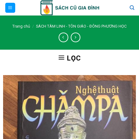
Skip
to
content
Trang chủ
/
SÁCH TÂM LINH - TÔN GIÁO - ĐÔNG PHƯƠNG HỌC
LỌC