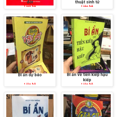
đời
thuật sinh tử
Liên hệ
Liên hệ
Bí ẩn về tiền kiếp hậu
Bí ẩn dự báo
kiếp
Liên hệ
Liên hệ