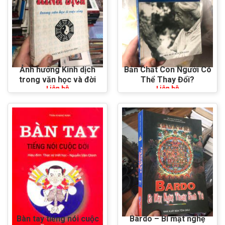
Ảnh hưởng Kinh dịch
Bản Chất Con Người Có
trong văn học và đời
Thể Thay Đổi?
Liên hệ
Liên hệ
sống
Bàn tay tiếng nói cuộc
Bardo – Bí mật nghệ