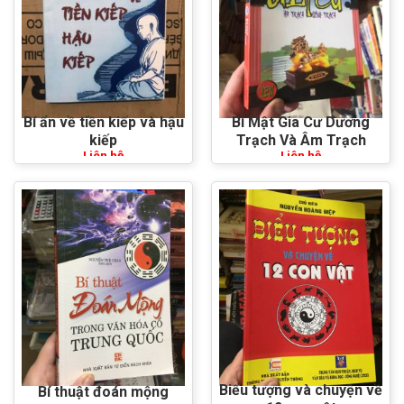
Bí ẩn về tiền kiếp và hậu
Bí Mật Gia Cư Dương
kiếp
Trạch Và Âm Trạch
Liên hệ
Liên hệ
Biểu tượng và chuyện về
Bí thuật đoán mộng