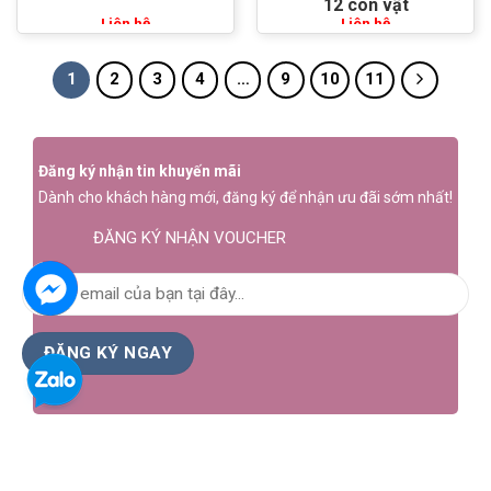
12 con vật
Liên hệ
Liên hệ
1
2
3
4
…
9
10
11
Đăng ký nhận tin khuyến mãi
Dành cho khách hàng mới, đăng ký để nhận ưu đãi sớm nhất!
ĐĂNG KÝ NHẬN VOUCHER