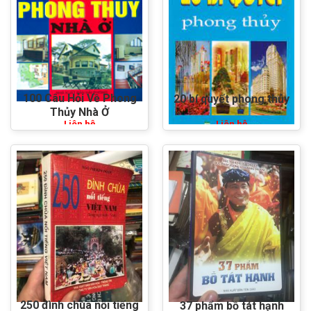
100 Câu Hỏi Về Phong
20 bí quyết phong thủy
Thủy Nhà Ở
Liên hệ
Liên hệ
250 đình chùa nổi tiếng
37 phẩm bồ tát hạnh