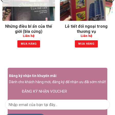
Những điều bí ẩn của thế
Lễ tiết đối ngoại trong
giới (bìa cứng)
thương vụ
Liên hệ
Liên hệ
MUA HÀNG
MUA HÀNG
Đăng ký nhận tin khuyến mãi
Dành cho khách hàng mới, đăng ký để nhận ưu đãi sớm nhất!
ĐĂNG KÝ NHẬN VOUCHER