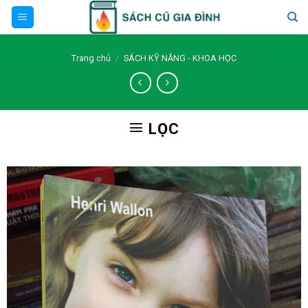
Skip
to
content
Trang chủ
/
SÁCH KỸ NĂNG - KHOA HỌC
LỌC