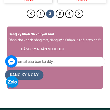
Liên hệ
Liên hệ
1
2
3
4
Đăng ký nhận tin khuyến mãi
Dành cho khách hàng mới, đăng ký để nhận ưu đãi sớm nhất!
ĐĂNG KÝ NHẬN VOUCHER