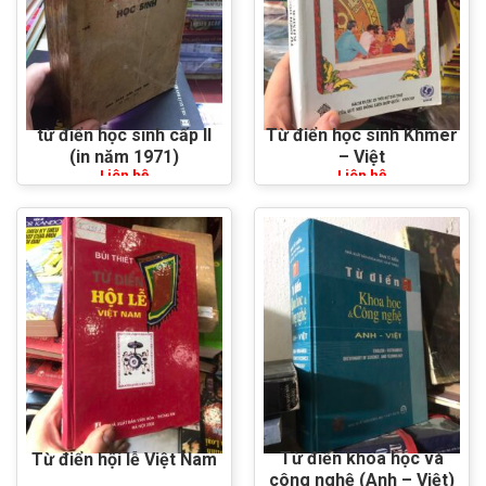
từ điển học sinh cấp II
Từ điển học sinh Khmer
(in năm 1971)
– Việt
Liên hệ
Liên hệ
Từ điển khoa học và
Từ điển hội lễ Việt Nam
công nghệ (Anh – Việt)