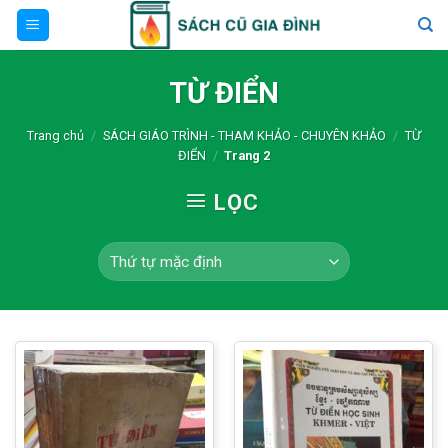
Skip
to
content
TỪ ĐIỂN
Trang chủ
/
SÁCH GIÁO TRÌNH - THAM KHẢO - CHUYÊN KHẢO
/
TỪ
ĐIỂN
/
Trang 2
LỌC