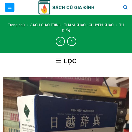
Skip
to
content
Trang chủ
/
SÁCH GIÁO TRÌNH - THAM KHẢO - CHUYÊN KHẢO
/
TỪ
ĐIỂN
LỌC