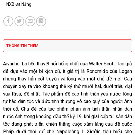
NXB Đà Nẵng
THÔNG TIN THÊM
Aivanhô: Là tiểu thuyết nổi tiếng nhất của Walter Scott. Tác giả
đã dựa vào một bi kịch cũ, ít giá trị là Rơnơmiđơ của Logan
nhưng thay hẳn cốt truyện và lồng vào một chủ đề mới. Câu
chuyện xảy ra vào khoảng thế kỷ thứ mười hai, dưới triều đại
vua Risa, đệ nhất. Tác phẩm đề cao tinh thần yêu nước, lòng
tự hào dân tộc và đức tính thượng võ cao quý của người Anh
thời cổ. Chủ đề của tác phẩm phản ánh tinh thần nhân dân
nước Anh trong khoảng đầu thế kỷ 19, khi giai cấp tư sản dân
tộc đang phát triển, chiến thắng cuộc xâm lǎng của đế quốc
Pháp dưới thời đế chế Napôlêông I: Xiđởic tiêu biểu cho