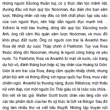
những người Xẵcông thuần tuý, có ý thức dân tộc mãnh liệt,
đương đầu với bọn quý tộc Noócman, đại diện cho bạn xâm
lược. Những nhân vật này đều có tính chất phức tạp sâu sắc
của con người thực, nên hấp dẫn người đọc mạnh mẽ. …
Xiđơric là một hào trưởng, dòng dõi quý tộc Xắcxông nước
Anh, ông rất căm thù quân xâm lược Noócman, và mưu đồ
khôi phục đất nước. Ông có người con trai là Aivanhô theo
Risa đệ nhất dự cuộc Thập chinh ở Palétstin. Tuy vua Risa
thuộc dòng dõi Noocman, nhưng là người công bằng và yêu
nước. Từ Palétstin, Risa và Aivanhô bí mật về nước, cải trang
dự hội võ, đánh thắng bọn hiệp sĩ, tay chân của Hoàng tử Giôn.
Giôn là em trai của Risa, đang cầm quyền nhiếp chính, nhưng
phản bội anh và thông đồng với ngoại quốc hại Risa, mưu việc
chiếm ngôi. Aivanhô bị thương nặng, được Rêbécca, một thiếu
nữ xinh đẹp, con một người Do Thái giàu có là Isắc cứu chữa...
Đôi nét về tác giả: Walter Scott bước chân vào làng vǎn với
các tác phẩm dịch của hai thi sỹ Đức là Gớt và Bớcgơ. Sau đó
ông làm nhiều thơ và viết tiểu thuyết. Những tập truyện nổi