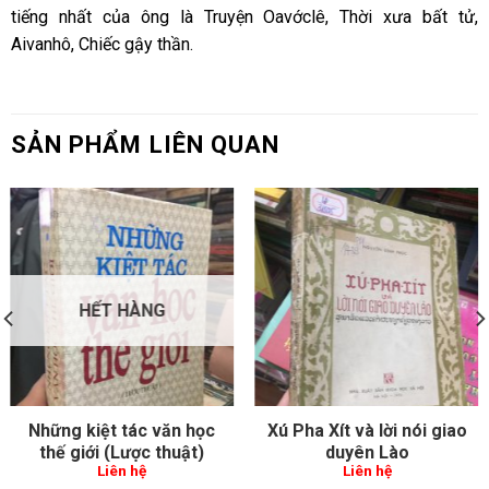
tiếng nhất của ông là Truyện Oavớclê, Thời xưa bất tử,
Aivanhô, Chiếc gậy thần.
SẢN PHẨM LIÊN QUAN
HẾT HÀNG
Những kiệt tác văn học
Xú Pha Xít và lời nói giao
thế giới (Lược thuật)
duyên Lào
Liên hệ
Liên hệ