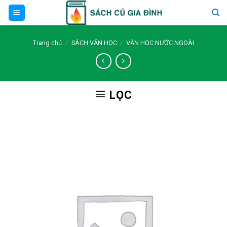
Skip
to
content
Trang chủ
/
SÁCH VĂN HỌC
/
VĂN HỌC NƯỚC NGOÀI
LỌC