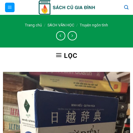
Skip
to
content
Trang chủ
/
SÁCH VĂN HỌC
/
Truyện ngôn tình
LỌC