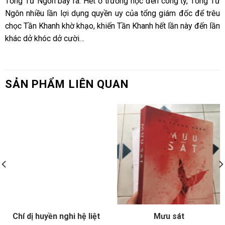
Tống Tử Ngôn bày ra. Hết ở trường học đến công ty, Tống Tử
Ngôn nhiều lần lợi dụng quyền uy của tổng giám đốc để trêu
chọc Tần Khanh khờ khạo, khiến Tần Khanh hết lần này đến lần
khác dở khóc dở cười…
SẢN PHẨM LIÊN QUAN
Chí dị huyền nghi hệ liệt
Mưu sát