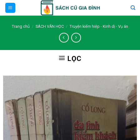
Skip
to
content
Trang chủ
/
SÁCH VĂN HỌC
/
Truyện kiếm hiệp - Kinh dị - Vụ án
LỌC