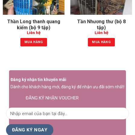
Thần Long thanh quang
Tần Nhương thư (bộ 8
kiếm (bộ 9 tập)
tập)
Liên hệ
Liên hệ
MUA HÀNG
MUA HÀNG
Đăng ký nhận tin khuyến mãi
Dành cho khách hàng mới, đăng ký để nhận ưu đãi sớm nhất!
ĐĂNG KÝ NHẬN VOUCHER