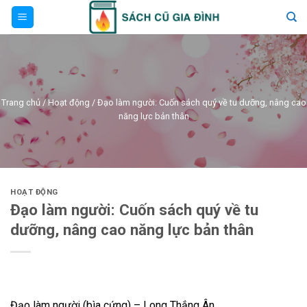
Skip
to
content
Trang chủ
/
Hoạt động
/
Đạo làm người: Cuốn sách quý về tu dưỡng, nâng cao
năng lực bản thân
HOẠT ĐỘNG
Đạo làm người: Cuốn sách quý về tu
dưỡng, nâng cao năng lực bản thân
Đạo làm người (bìa cứng) – Long Thắng Ân.