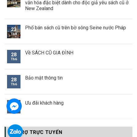
văn hóa đặc biệt dành cho độc giả yêu sách cũ ở
Th8
New Zealand
Phố bán sách cũ trên bờ sông Seine nước Pháp
23
Th8
Về SÁCH CŨ GIA ĐÌNH
28
Th6
Bảo mật thông tin
28
Th6
Ưu đãi khách hàng
28
Th6
HỖ TRỢ TRỰC TUYẾN