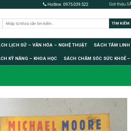
Giới thiệu 
Hotline:
0975.039.522
Tìm
TÌM KIẾM
kiếm:
CH LỊCH SỬ – VĂN HÓA – NGHỆ THUẬT
SÁCH TÂM LINH
CH KỸ NĂNG – KHOA HỌC
SÁCH CHĂM SÓC SỨC KHOẺ –