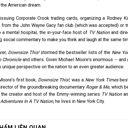
 the American dream.
issuing Corporate Crook trading cards, organizing a Rodney K
 from the John Wayne Gacy fan club (which was accepted) or t
 a mental hospital, the in-your-face host of
TV Nation
and dire
ng social commentary to make you think and laugh at the same ti
ver,
Downsize This!
stormed the bestseller lists of the
New Yor
o Chronicle
and others. Given Michael Moore's enormous -- and gr
s unique perspective on the nation to an even greater audience.
Moore's first book,
Downsize This!
, was a
New York Times
best
director of the groundbreaking documentary
Roger & Me,
which bec
 the creator and host of the Emmy-winning series
TV Nation
a
f
Adventures In A TV Nation
, he lives in New York City.
HẨM LIÊN QUAN