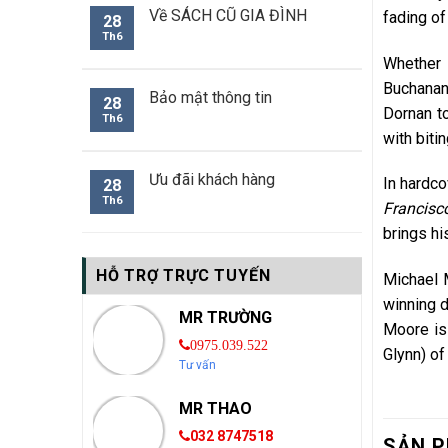
Về SÁCH CŨ GIA ĐÌNH
fading of
28
Th6
Whether 
Buchanan
Bảo mật thông tin
28
Dornan to
Th6
with biti
Ưu đãi khách hàng
In hardco
28
Th6
Francisc
brings hi
HỖ TRỢ TRỰC TUYẾN
Michael 
winning 
MR TRƯỜNG
Moore is
0975.039.522
Glynn) o
Tư vấn
MR THAO
032 8747518
SẢN P