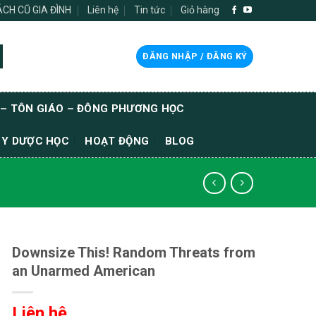
SÁCH CŨ GIA ĐÌNH
Liên hệ
Tin tức
Giỏ hàng
ĐĂNG NHẬP / ĐĂNG KÝ
 – TÔN GIÁO – ĐÔNG PHƯƠNG HỌC
 Y DƯỢC HỌC
HOẠT ĐỘNG
BLOG
Downsize This! Random Threats from
an Unarmed American
Liên hệ