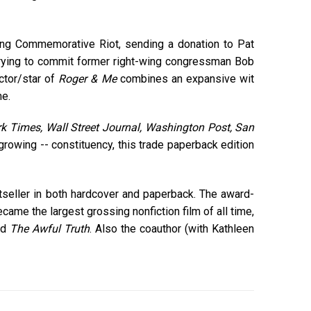
ing Commemorative Riot, sending a donation to Pat
rying to commit former right-wing congressman Bob
ctor/star of
Roger & Me
combines an expansive wit
me.
k Times, Wall Street Journal, Washington Post, San
owing -- constituency, this trade paperback edition
seller in both hardcover and paperback. The award-
ame the largest grossing nonfiction film of all time,
nd
The Awful Truth
. Also the coauthor (with Kathleen