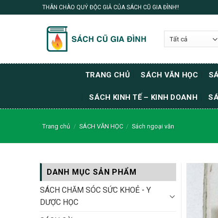
Skip
THÂN CHÀO QUÝ ĐỘC GIẢ CỦA SÁCH CŨ GIA ĐÌNH!!
to
content
TRANG CHỦ
SÁCH VĂN HỌC
SÁ
SÁCH KINH TẾ – KINH DOANH
SÁ
Trang chủ
/
SÁCH VĂN HỌC
/
Sách ngoại văn
DANH MỤC SẢN PHẨM
SÁCH CHĂM SÓC SỨC KHOẺ - Y
DƯỢC HỌC