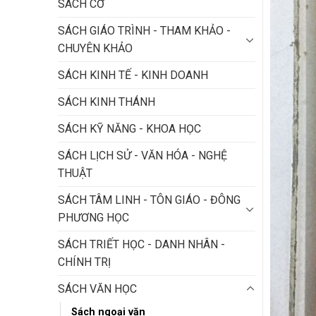
SÁCH CỜ
SÁCH GIÁO TRÌNH - THAM KHẢO -
CHUYÊN KHẢO
SÁCH KINH TẾ - KINH DOANH
SÁCH KINH THÁNH
SÁCH KỸ NĂNG - KHOA HỌC
SÁCH LỊCH SỬ - VĂN HÓA - NGHỆ
THUẬT
SÁCH TÂM LINH - TÔN GIÁO - ĐÔNG
PHƯƠNG HỌC
SÁCH TRIẾT HỌC - DANH NHÂN -
CHÍNH TRỊ
SÁCH VĂN HỌC
Sách ngoại văn