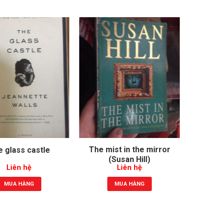
The mist in the mirror
Sidd
 glass castle
(Susan Hill)
Liên hệ
Liên hệ
MUA HÀNG
MUA HÀNG