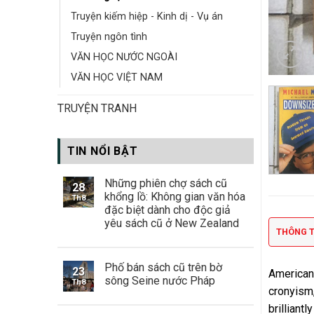
Truyện kiếm hiệp - Kinh dị - Vụ án
Truyện ngôn tình
VĂN HỌC NƯỚC NGOÀI
VĂN HỌC VIỆT NAM
TRUYỆN TRANH
TIN NỔI BẬT
Những phiên chợ sách cũ
28
khổng lồ: Không gian văn hóa
Th8
đặc biệt dành cho độc giả
yêu sách cũ ở New Zealand
THÔNG T
Phố bán sách cũ trên bờ
23
Americans
sông Seine nước Pháp
Th8
cronyism,
brilliant