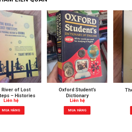
 River of Lost
Oxford Student’s
The
teps – Histories
Dictionary
Liên hệ
Liên hệ
of Burma
MUA HÀNG
MUA HÀNG