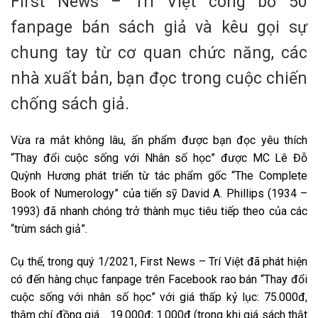
First News – Trí Việt công bố 50
fanpage bán sách giả và kêu gọi sự
chung tay từ cơ quan chức năng, các
nhà xuất bản, bạn đọc trong cuộc chiến
chống sách giả.
Vừa ra mắt không lâu, ấn phẩm được bạn đọc yêu thích
“Thay đổi cuộc sống với Nhân số học” được MC Lê Đỗ
Quỳnh Hương phát triển từ tác phẩm gốc “The Complete
Book of Numerology” của tiến sỹ David A. Phillips (1934 –
1993) đã nhanh chóng trở thành mục tiêu tiếp theo của các
“trùm sách giả”.
Cụ thể, trong quý 1/2021, First News – Trí Việt đã phát hiện
có đến hàng chục fanpage trên Facebook rao bán “Thay đổi
cuộc sống với nhân số học” với giá thấp kỷ lục: 75.000đ,
thậm chí đồng giá… 19.000đ; 1.000đ (trong khi giá sách thật