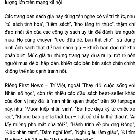
lượng lớn trên mạng xã hội.
Các trang bán sách giả này dùng tên nghe có vẻ tri thức, như
“tủ sách tinh hoa”, “tiệm sách”, “kho tàng tri thức”, thậm chí
đạo nhái tên của các công ty sách uy tín để đánh lừa người
mua. Họ cũng chuyên “treo đầu dê, bán thịt chó”- sử dụng
hình ảnh sách thật để bán sách giả – khiến bạn đọc rất khó
phân biệt. Mức giá từ những trang này đưa ra lại rất rẻ nên
người mua dễ bị hấp dẫn, khiến các bên bán sách chân chính
không thể nào cạnh tranh nổi.
Riêng First News – Trí Việt, ngoài “Thay đổi cuộc sống với
Nhân số học”, còn rất nhiều các đầu sách best-seller khác
của đơn vị này đã là “nạn nhân quen thuộc” trên 50 fanpage
này, như: “Muôn kiếp nhân sinh”, “Bài học diệu kỳ từ chiếc xe
rác”, “Không bao giờ là thất bại – Tất cả chỉ là thử thách”, “Ai
lấy miếng pho mát của tôi?”, “Hành trình về phương Đông”,
“Đắc nhân tâm”, “Dám nghĩ lớn”, “Nghĩ giàu làm giàu”, “Đi tìm