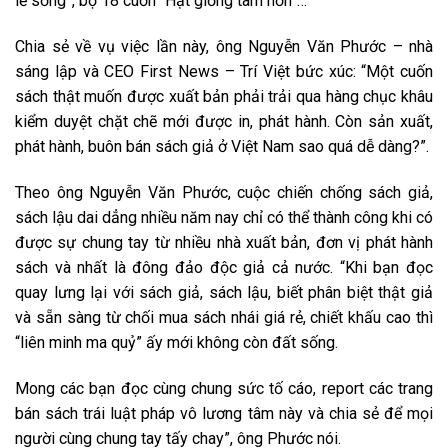
lẽ sống”, bộ 18 cuốn “Hạt giống tâm hồn”…
Chia sẻ về vụ việc lần này, ông Nguyễn Văn Phước – nhà
sáng lập và CEO First News – Trí Việt bức xúc: “Một cuốn
sách thật muốn được xuất bản phải trải qua hàng chục khâu
kiểm duyệt chặt chẽ mới được in, phát hành. Còn sản xuất,
phát hành, buôn bán sách giả ở Việt Nam sao quá dễ dàng?”.
Theo ông Nguyễn Văn Phước, cuộc chiến chống sách giả,
sách lậu dai dẳng nhiều năm nay chỉ có thể thành công khi có
được sự chung tay từ nhiều nhà xuất bản, đơn vị phát hành
sách và nhất là đông đảo độc giả cả nước. “Khi bạn đọc
quay lưng lại với sách giả, sách lậu, biết phân biệt thật giả
và sẵn sàng từ chối mua sách nhái giá rẻ, chiết khấu cao thì
“liên minh ma quỷ” ấy mới không còn đất sống.
Mong các bạn đọc cùng chung sức tố cáo, report các trang
bán sách trái luật pháp vô lương tâm này và chia sẻ để mọi
người cùng chung tay tấy chay”, ông Phước nói.