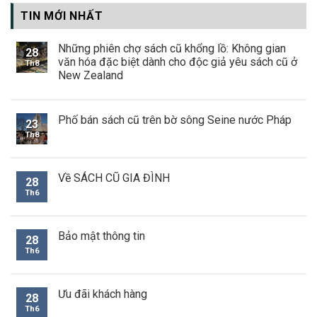
TIN MỚI NHẤT
Những phiên chợ sách cũ khổng lồ: Không gian
28
văn hóa đặc biệt dành cho độc giả yêu sách cũ ở
Th8
New Zealand
Phố bán sách cũ trên bờ sông Seine nước Pháp
23
Th8
Về SÁCH CŨ GIA ĐÌNH
28
Th6
Bảo mật thông tin
28
Th6
Ưu đãi khách hàng
28
Th6