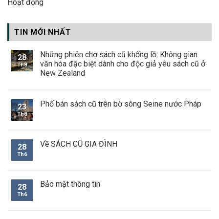
Hoạt động
TIN MỚI NHẤT
Những phiên chợ sách cũ khổng lồ: Không gian
28
văn hóa đặc biệt dành cho độc giả yêu sách cũ ở
Th8
New Zealand
Phố bán sách cũ trên bờ sông Seine nước Pháp
23
Th8
Về SÁCH CŨ GIA ĐÌNH
28
Th6
Bảo mật thông tin
28
Th6