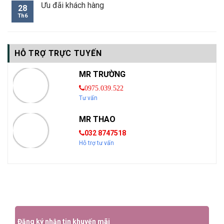
Ưu đãi khách hàng
28
Th6
HỖ TRỢ TRỰC TUYẾN
MR TRƯỜNG
0975.039.522
Tư vấn
MR THAO
032 8747518
Hỗ trợ tư vấn
Đăng ký nhận tin khuyến mãi