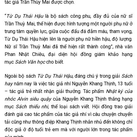
tác giả Trần Thùy Mai được chọn.
“
Từ Dụ Thái Hậu
là bộ sách công phu, đầy đủ của nữ sĩ
Trần Thuỳ Mai, thể hiện được hình tượng một người phụ nữ ở
trung tâm quyền lực, giữa cuộc đấu đá đẫm máu, tham vọng,
Từ Dụ Thái Hậu hiện lên là người phụ nữ hiền hậu, độ lượng.
Nữ sĩ Trần Thuỳ Mai đã thể hiện rất thành công”, nhà văn
Phan Nhật Chiêu, đại diện hội đồng giám khảo hạng
mục
Sách Văn học
cho biết.
Ngoài bộ sách
Từ Dụ Thái Hậu
, đáng chú ý trong giải
Sách
hay
năm nay là việc tác giả nhí Nguyễn Khang Thịnh, 13 tuổi
– tác giả trẻ nhất nhận giải thưởng. Tác phẩm
Nhật ký của
nhóc Alvin siêu quậy
của Nguyễn Khang Thịnh thắng hạng
mục
Sách thiếu nhi
, thể loại sách viết. Hội đồng trao giải
đánh giá cao tác phẩm của tác giả nhí vì câu chuyện chuyển
tải cũng như thông điệp Khang Thịnh nhắn nhủ đến không chỉ
độc giả ở độ tuổi trẻ em mà với người lớn trong tác phẩm