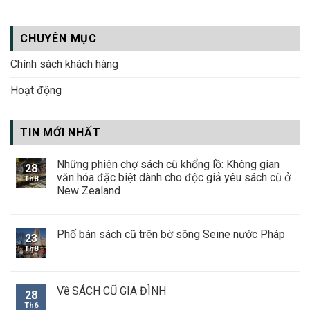
CHUYÊN MỤC
Chính sách khách hàng
Hoạt động
TIN MỚI NHẤT
Những phiên chợ sách cũ khổng lồ: Không gian
28
văn hóa đặc biệt dành cho độc giả yêu sách cũ ở
Th8
New Zealand
Phố bán sách cũ trên bờ sông Seine nước Pháp
23
Th8
Về SÁCH CŨ GIA ĐÌNH
28
Th6