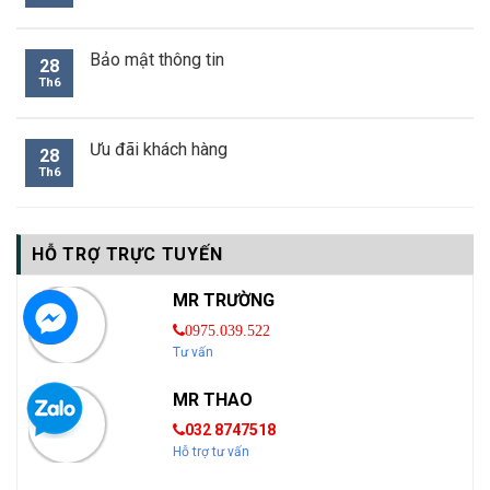
Bảo mật thông tin
28
Th6
Ưu đãi khách hàng
28
Th6
HỖ TRỢ TRỰC TUYẾN
MR TRƯỜNG
0975.039.522
Tư vấn
MR THAO
032 8747518
Hỗ trợ tư vấn