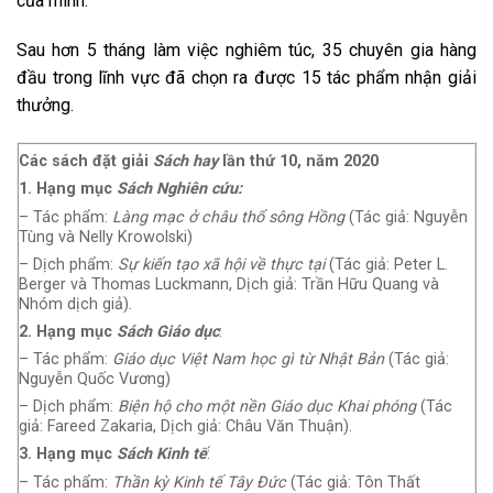
của mình.
Sau hơn 5 tháng làm việc nghiêm túc, 35 chuyên gia hàng
đầu trong lĩnh vực đã chọn ra được 15 tác phẩm nhận giải
thưởng.
Các sách đặt giải
Sách hay
lần thứ 10, năm 2020
1. Hạng mục
Sách Nghiên cứu:
– Tác phẩm:
Làng mạc ở châu thổ sông Hồng
(Tác giả: Nguyễn
Tùng và Nelly Krowolski)
– Dịch phẩm:
Sự kiến tạo xã hội về thực tại
(Tác giả: Peter L.
Berger và Thomas Luckmann, Dịch giả: Trần Hữu Quang và
Nhóm dịch giả).
2. Hạng mục
Sách Giáo dục
:
– Tác phẩm:
Giáo dục Việt Nam học gì từ Nhật Bản
(Tác giả:
Nguyễn Quốc Vương)
– Dịch phẩm:
Biện hộ cho một nền Giáo dục Khai phóng
(Tác
giả: Fareed Zakaria, Dịch giả: Châu Văn Thuận).
3. Hạng mục
Sách Kinh tế
:
– Tác phẩm:
Thần kỳ Kinh tế Tây Đức
(Tác giả: Tôn Thất