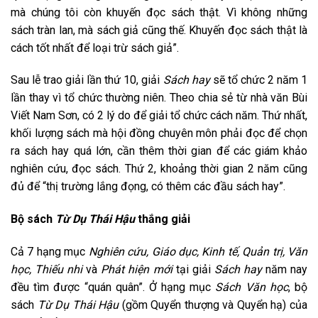
mà chúng tôi còn khuyến đọc sách thật. Vì không những
sách tràn lan, mà sách giả cũng thế. Khuyến đọc sách thật là
cách tốt nhất để loại trừ sách giả”.
Sau lễ trao giải lần thứ 10, giải
Sách hay
sẽ tổ chức 2 năm 1
lần thay vì tổ chức thường niên. Theo chia sẻ từ nhà văn Bùi
Viết Nam Sơn, có 2 lý do để giải tổ chức cách năm. Thứ nhất,
khối lượng sách mà hội đồng chuyên môn phải đọc để chọn
ra sách hay quá lớn, cần thêm thời gian để các giám khảo
nghiên cứu, đọc sách. Thứ 2, khoảng thời gian 2 năm cũng
đủ để “thị trường lắng đọng, có thêm các đầu sách hay”.
Bộ sách
Từ Dụ Thái Hậu
thắng giải
Cả 7 hạng mục
Nghiên cứu, Giáo dục, Kinh tế, Quản trị, Văn
học, Thiếu nhi
và
Phát hiện mới
tại giải
Sách hay
năm nay
đều tìm được “quán quân”. Ở hạng mục
Sách Văn học
, bộ
sách
Từ Dụ Thái Hậu
(gồm Quyển thượng và Quyển hạ) của