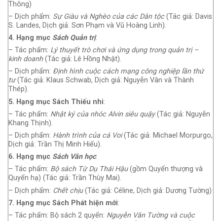
Thông)
– Dịch phẩm:
Sự Giàu và Nghèo của các Dân tộc
(Tác giả: Davis
S. Landes, Dịch giả: Sơn Phạm và Vũ Hoàng Linh).
4. Hạng mục
Sách Quản trị
:
– Tác phẩm:
Lý thuyết trò chơi và ứng dụng trong quản trị –
kinh doanh
(Tác giả: Lê Hồng Nhật).
– Dịch phẩm:
Định hình cuộc cách mạng công nghiệp lần thứ
tư
(Tác giả: Klaus Schwab, Dịch giả: Nguyễn Vân và Thành
Thép).
5. Hạng mục Sách Thiếu nhi
:
– Tác phẩm:
Nhật ký của nhóc Alvin siêu quậy
(Tác giả: Nguyễn
Khang Thịnh).
– Dịch phẩm:
Hành trình của cá Voi
(Tác giả: Michael Morpurgo,
Dịch giả: Trần Thị Minh Hiếu).
6. Hạng mục
Sách Văn học
:
– Tác phẩm:
Bộ sách Từ Dụ Thái Hậu
(gồm Quyển thượng và
Quyển hạ) (Tác giả: Trần Thùy Mai).
– Dịch phẩm:
Chết chịu
(Tác giả: Céline, Dịch giả: Dương Tường)
7. Hạng mục Sách Phát hiện mới
:
– Tác phẩm: Bộ sách 2 quyển:
Nguyễn Văn Tường và cuộc