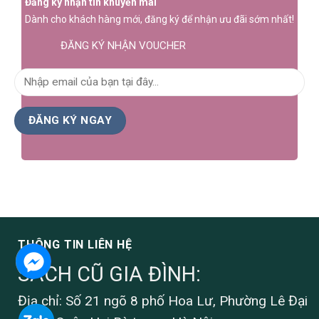
Đăng ký nhận tin khuyến mãi
Dành cho khách hàng mới, đăng ký để nhận ưu đãi sớm nhất!
ĐĂNG KÝ NHẬN VOUCHER
THÔNG TIN LIÊN HỆ
SÁCH CŨ GIA ĐÌNH:
Địa chỉ: Số 21 ngõ 8 phố Hoa Lư, Phường Lê Đại