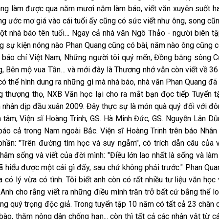
ng làm được qua năm mươi năm làm báo, viết văn xuyên suốt hai 
g ước mơ giá vào cái tuổi ấy cũng có sức viết như ông, song cũ
một nhà báo tên tuổi… Ngay cả nhà văn Ngô Thảo - người biên tậ
g sự kiện nóng nào Phan Quang cũng có bài, năm nào ông cũng c
 báo chí Việt Nam, Những người tôi quý mến, Đồng bằng sông Cửu
g, Bên mộ vua Tần… và mới đây là Thương nhớ vẫn còn viết về 36
ó thể hình dung ra những gì mà nhà báo, nhà văn Phan Quang đã 
 thượng thọ, NXB Văn học lại cho ra mắt bạn đọc tiếp Tuyển 
h nhân dịp đầu xuân 2009. Đây thực sự là món quà quý đối với đ
n tâm, Viện sĩ Hoàng Trinh, GS. Hà Minh Đức, GS. Nguyễn Lân Dũ
 báo cả trong Nam ngoài Bắc. Viện sĩ Hoàng Trinh trên báo Nhân
hần: "Trên đường tìm học và suy ngẫm", có trích dẫn câu của 
âm sống và viết của đời mình: "Điều lớn lao nhất là sống và làm c
ã hiểu được một cái gì đấy, sau chứ không phải trước." Phan Qua
 có lý vừa có tình. Tôi biết anh còn có rất nhiều tư liệu văn học
 Anh cho rằng viết ra những điều mình trăn trở bất cứ bằng thể 
ng quý trọng độc giả. Trong tuyển tập 10 năm có tất cả 23 chân 
bào, thăm nông dân chống hạn... còn thì tất cả các nhân vật từ 