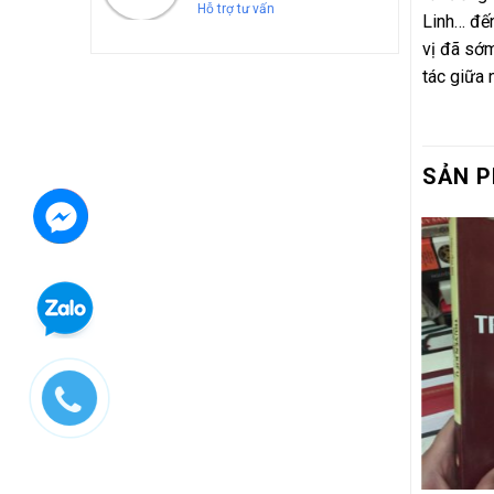
Hỗ trợ tư vấn
Linh… đến
vị đã sớm
tác giữa 
SẢN P
HẾT HÀNG
HẾT HÀNG