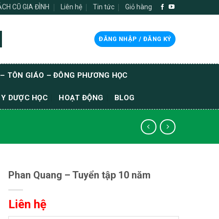
SÁCH CŨ GIA ĐÌNH
Liên hệ
Tin tức
Giỏ hàng
ĐĂNG NHẬP / ĐĂNG KÝ
 – TÔN GIÁO – ĐÔNG PHƯƠNG HỌC
 Y DƯỢC HỌC
HOẠT ĐỘNG
BLOG
Phan Quang – Tuyển tập 10 năm
Liên hệ