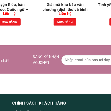
yện Kiều, bản
Giải mã kho báu văn
Tình y
co, Quốc ngữ –
chương (dịch thơ và bình
Liên hệ
Liên hệ
ôm đối chiếu
giải thơ Lý – Trần)
MUA HÀNG
MUA HÀNG
ĐĂNG KÝ NHẬN
 nhất!
VOUCHER
CHÍNH SÁCH KHÁCH HÀNG