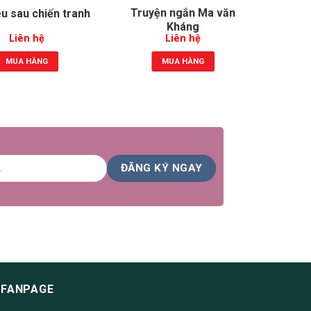
Truyện ngắn Ma văn
Truy
êu sau chiến tranh
Kháng
Liên hệ
Liên hệ
MUA HÀNG
MUA HÀNG
FANPAGE