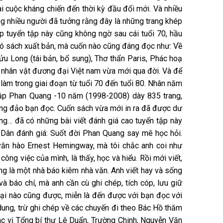
cuộc kháng chiến đến thời kỳ đầu đổi mới. Và nhiều
ng nhiều người đã tưởng rằng đây là những trang khép
p tuyển tập này cũng không ngờ sau cái tuổi 70, hầu
ó sách xuất bản, mà cuốn nào cũng đáng đọc như: Về
 Long (tái bản, bổ sung), Thơ thẩn Paris, Phác hoạ
 nhân vật đương đại Việt nam vừa mới qua đời. Và để
làm trong giai đoạn từ tuổi 70 đến tuổi 80. Nhân năm
tập Phan Quang -10 năm (1998-2008) dày 835 trang,
ông đảo bạn đọc. Cuốn sách vừa mới in ra đã được dư
ng… đã có những bài viết đánh giá cao tuyển tập này
 Dân đánh giá: Suốt đời Phan Quang say mê học hỏi.
văn hào Ernest Hemingway, mà tôi chắc anh coi như
ông việc của mình, là thấy, học và hiểu. Rồi mới viết,
ng là một nhà báo kiêm nhà văn. Anh viết hay và sống
 và báo chí, mà anh cần cù ghi chép, tích cóp, lưu giữ
loại nào cũng được, miễn là đến được với bạn đọc với
dung, trừ ghi chép về các chuyến đi theo Bác Hồ thăm
các vị Tổng bí thư Lê Duẩn, Trường Chinh, Nguyễn Văn