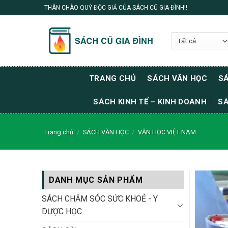
Skip
THÂN CHÀO QUÝ ĐỘC GIẢ CỦA SÁCH CŨ GIA ĐÌNH!!
to
content
TRANG CHỦ
SÁCH VĂN HỌC
SÁ
SÁCH KINH TẾ – KINH DOANH
SÁ
Trang chủ
/
SÁCH VĂN HỌC
/
VĂN HỌC VIỆT NAM
DANH MỤC SẢN PHẨM
SÁCH CHĂM SÓC SỨC KHOẺ - Y
DƯỢC HỌC