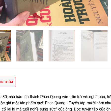
IN THÊM
i 80, nhà báo lão thành Phan Quang vẫn trăn trở với nghề báo, tr
độc giả một tác phẩm quý: Phan Quang - Tuyển tập mười năm nh
p cổ lai hi mà tuổi nghề sung sức" của ông. Đọc tuyển tập của ô