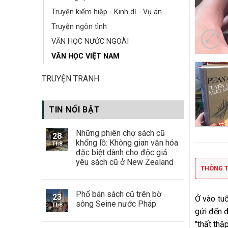
Truyện kiếm hiệp - Kinh dị - Vụ án
Truyện ngôn tình
VĂN HỌC NƯỚC NGOÀI
VĂN HỌC VIỆT NAM
TRUYỆN TRANH
TIN NỔI BẬT
Những phiên chợ sách cũ
28
khổng lồ: Không gian văn hóa
Th8
đặc biệt dành cho độc giả
yêu sách cũ ở New Zealand
THÔNG T
Phố bán sách cũ trên bờ
23
Ở vào tuổ
sông Seine nước Pháp
Th8
gửi đến 
"thất thậ