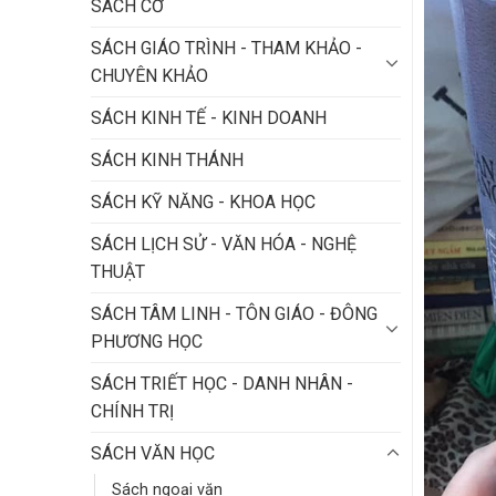
SÁCH CỜ
SÁCH GIÁO TRÌNH - THAM KHẢO -
CHUYÊN KHẢO
SÁCH KINH TẾ - KINH DOANH
SÁCH KINH THÁNH
SÁCH KỸ NĂNG - KHOA HỌC
SÁCH LỊCH SỬ - VĂN HÓA - NGHỆ
THUẬT
SÁCH TÂM LINH - TÔN GIÁO - ĐÔNG
PHƯƠNG HỌC
SÁCH TRIẾT HỌC - DANH NHÂN -
CHÍNH TRỊ
SÁCH VĂN HỌC
Sách ngoại văn