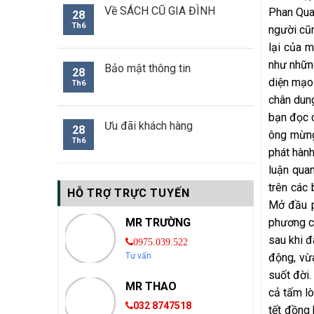
Về SÁCH CŨ GIA ĐÌNH
Phan Qua
28
Th6
người cũn
lại của 
như nhữn
Bảo mật thông tin
28
diện mạo
Th6
chân dun
bạn đọc c
Ưu đãi khách hàng
28
ông mừng
Th6
phát hàn
luận qua
trên các
HỖ TRỢ TRỰC TUYẾN
Mở đầu p
phương ch
MR TRƯỜNG
sau khi đ
0975.039.522
động, vừa
Tư vấn
suốt đời.
MR THAO
cả tấm lò
032 8747518
tết đồng 