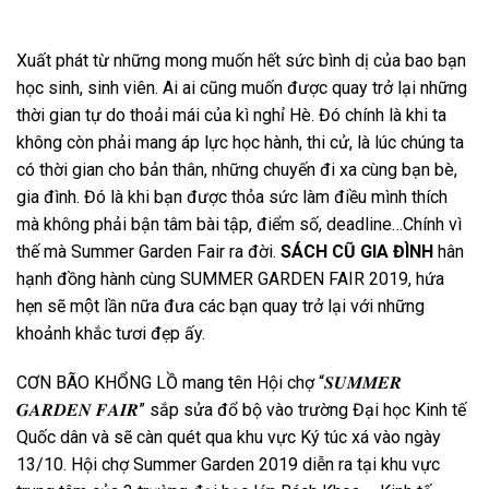
Xuất phát từ những mong muốn hết sức bình dị của bao bạn
học sinh, sinh viên. Ai ai cũng muốn được quay trở lại những
thời gian tự do thoải mái của kì nghỉ Hè. Đó chính là khi ta
không còn phải mang áp lực học hành, thi cử, là lúc chúng ta
có thời gian cho bản thân, những chuyến đi xa cùng bạn bè,
gia đình. Đó là khi bạn được thỏa sức làm điều mình thích
mà không phải bận tâm bài tập, điểm số, deadline…Chính vì
thế mà Summer Garden Fair ra đời.
SÁCH CŨ GIA ĐÌNH
hân
hạnh đồng hành cùng SUMMER GARDEN FAIR 2019, hứa
hẹn sẽ một lần nữa đưa các bạn quay trở lại với những
khoảnh khắc tươi đẹp ấy.
CƠN BÃO KHỔNG LỒ mang tên Hội chợ “𝑺𝑼𝑴𝑴𝑬𝑹
𝑮𝑨𝑹𝑫𝑬𝑵 𝑭𝑨𝑰𝑹” sắp sửa đổ bộ vào trường Đại học Kinh tế
Quốc dân và sẽ càn quét qua khu vực Ký túc xá vào ngày
13/10. Hội chợ Summer Garden 2019 diễn ra tại khu vực