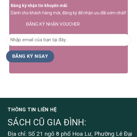
Đăng ký nhận tin khuyến mãi
Dành cho khách hàng mới, đăng ký để nhận ưu đãi sớm nhất!
ĐĂNG KÝ NHẬN VOUCHER
THÔNG TIN LIÊN HỆ
SÁCH CŨ GIA ĐÌNH:
Địa chỉ: Số 21 ngõ 8 phố Hoa Lư, Phường Lê Đại