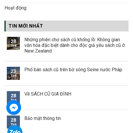
Hoạt động
TIN MỚI NHẤT
Những phiên chợ sách cũ khổng lồ: Không gian
28
văn hóa đặc biệt dành cho độc giả yêu sách cũ ở
Th8
New Zealand
Phố bán sách cũ trên bờ sông Seine nước Pháp
23
Th8
Về SÁCH CŨ GIA ĐÌNH
28
Th6
Bảo mật thông tin
28
Th6