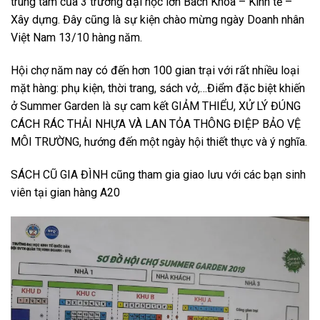
trung tâm của 3 trường đại học lớn Bách Khoa – Kinh tế –
Xây dựng. Đây cũng là sự kiện chào mừng ngày Doanh nhân
Việt Nam 13/10 hàng năm.
Hội chợ năm nay có đến hơn 100 gian trại với rất nhiều loại
mặt hàng: phụ kiện, thời trang, sách vở,…Điểm đặc biệt khiến
ở Summer Garden là sự cam kết GIẢM THIỂU, XỬ LÝ ĐÚNG
CÁCH RÁC THẢI NHỰA VÀ LAN TỎA THÔNG ĐIỆP BẢO VỆ
MÔI TRƯỜNG, hướng đến một ngày hội thiết thực và ý nghĩa.
SÁCH CŨ GIA ĐÌNH cũng tham gia giao lưu với các bạn sinh
viên tại gian hàng A20