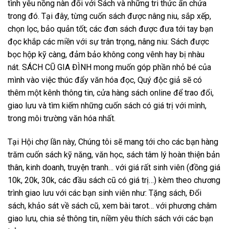
tình yêu nồng nàn đối với Sách và những tri thức ẩn chứa
trong đó. Tại đây, từng cuốn sách được nâng niu, sắp xếp,
chọn lọc, bảo quản tốt; các đơn sách được đưa tới tay bạn
đọc khắp các miền với sự trân trọng, nâng niu: Sách được
bọc hộp kỹ càng, đảm bảo không cong vênh hay bị nhàu
nát.
SÁCH CŨ GIA ĐÌNH
mong muốn góp phần nhỏ bé của
mình vào việc thúc đẩy văn hóa đọc, Quý độc giả sẽ có
thêm một kênh thông tin, cửa hàng sách online để trao đổi,
giao lưu và tìm kiếm những cuốn sách có giá trị với mình,
trong môi trường văn hóa nhất.
Tại Hội chợ lần này, Chúng tôi sẽ mang tới cho các bạn hàng
trăm cuốn sách kỹ năng, văn học, sách tâm lý hoàn thiện bản
thân, kinh doanh, truyện tranh… với giá rất sinh viên (đồng giá
10k, 20k, 30k, các đầu sách cũ có giá trị…) kèm theo chương
trình giao lưu với các bạn sinh viên như: Tặng sách, Đổi
sách, khảo sát về sách cũ, xem bài tarot… với phương châm
giao lưu, chia sẻ thông tin, niềm yêu thích sách với các bạn