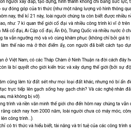
on người xây đắp, tạo dựng, hình thành không chỉ bằng sức lực, tà
 sự đóng góp của tri thức (như một năng lượng vô hình thông qua 
ôm nay, thế kỉ 21 này, loài người chúng ta còn biết được nhiều n
lao, như: 7 kì quan thế giới cổ đại và nhiều công trình kì vĩ ở tr
 Mã cổ đại, Ai Cập cổ đại, Ấn Độ, Trung Quốc và nhiều nước ở ch
g ta vẫn ngưỡng mộ và vô cùng khâm phục (không chỉ bởi giá trị lịc
: làm thế nào mà ở thời điểm ấy, con người đã biết cách tạo 
n ở Việt Nam, có các Tháp Chàm ở Ninh Thuận ra đời cách đây hơ
còn là bí quyết cho giới kiến trúc và xây dựng thế giới (bởi sự 
m cũng làm từ đất sét như mọi loại đất khác, nhưng nó bí ẩn 
tạc trực tiếp lên gạch sống hay gạch chín? Và các nghệ nhân đã
hau, mà không bị vỡ).
ng trình và nền văn minh thế giới cho đến hôm nay chúng ta vẫn 
t rằng cách nay hơn 2000 năm, loài người chưa có máy móc, cô
 lên công trình…).
chỉ có tri thức và hiểu biết, tài năng và trí tuệ của các công trìn