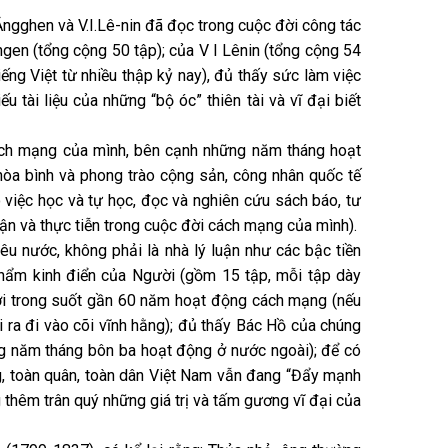
Ăngghen và V.I.Lê-nin đã đọc trong cuộc đời công tác
gen (tổng cộng 50 tập); của V I Lênin (tổng cộng 54
ếng Việt từ nhiều thập kỷ nay), đủ thấy sức làm việc
 tài liệu của những “bộ óc” thiên tài và vĩ đại biết
cách mạng của mình, bên cạnh những năm tháng hoạt
hòa bình và phong trào cộng sản, công nhân quốc tế
 việc học và tự học, đọc và nghiên cứu sách báo, tư
uận và thực tiễn trong cuộc đời cách mạng của mình).
u nước, không phải là nhà lý luận như các bậc tiền
 phẩm kinh điển của Người (gồm 15 tập, mỗi tập dày
gười trong suốt gần 60 năm hoạt động cách mạng (nếu
ra đi vào cõi vĩnh hằng); đủ thấy Bác Hồ của chúng
ững năm tháng bôn ba hoạt động ở nước ngoài); để có
g, toàn quân, toàn dân Việt Nam vẫn đang “Đẩy mạnh
 thêm trân quý những giá trị và tấm gương vĩ đại của