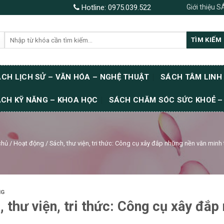
Giới thiệu 
Hotline:
0975.039.522
Tìm
TÌM KIẾM
kiếm:
CH LỊCH SỬ – VĂN HÓA – NGHỆ THUẬT
SÁCH TÂM LINH
CH KỸ NĂNG – KHOA HỌC
SÁCH CHĂM SÓC SỨC KHOẺ –
chủ
/
Hoạt động
/
Sách, thư viện, tri thức: Công cụ xây đắp những nền văn minh 
NG
, thư viện, tri thức: Công cụ xây đắp