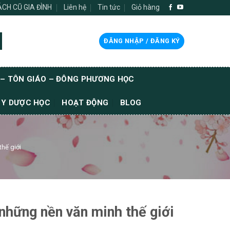
SÁCH CŨ GIA ĐÌNH
Liên hệ
Tin tức
Giỏ hàng
ĐĂNG NHẬP / ĐĂNG KÝ
 – TÔN GIÁO – ĐÔNG PHƯƠNG HỌC
 Y DƯỢC HỌC
HOẠT ĐỘNG
BLOG
thế giới
 những nền văn minh thế giới