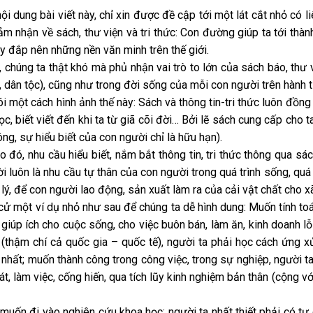
ội dung bài viết này, chỉ xin được đề cập tới một lát cắt nhỏ có 
ảm nhận về sách, thư viện và tri thức: Con đường giúp ta tới thàn
y đắp nên những nền văn minh trên thế giới.
, chúng ta thật khó mà phủ nhận vai trò to lớn của sách báo, thư v
, dân tộc), cũng như trong đời sống của mỗi con người trên hành t
i một cách hình ảnh thế này: Sách và thông tin-tri thức luôn đồng h
ọc, biết viết đến khi ta từ giã cõi đời… Bởi lẽ sách cung cấp cho ta
g, sự hiểu biết của con người chỉ là hữu hạn).
 đó, nhu cầu hiểu biết, nắm bắt thông tin, tri thức thông qua s
i luôn là nhu cầu tự thân của con người trong quá trình sống, quá 
 lý, để con người lao động, sản xuất làm ra của cải vật chất cho x
cử một ví dụ nhỏ như sau để chúng ta dễ hình dung: Muốn tính toá
 giúp ích cho cuộc sống, cho việc buôn bán, làm ăn, kinh doanh lỗ 
 (thậm chí cả quốc gia – quốc tế), người ta phải học cách ứng xử
 nhất; muốn thành công trong công việc, trong sự nghiệp, người t
át, làm việc, cống hiến, qua tích lũy kinh nghiệm bản thân (cộng 
muốn đi vào nghiên cứu khoa học; người ta nhất thiết phải có tư 