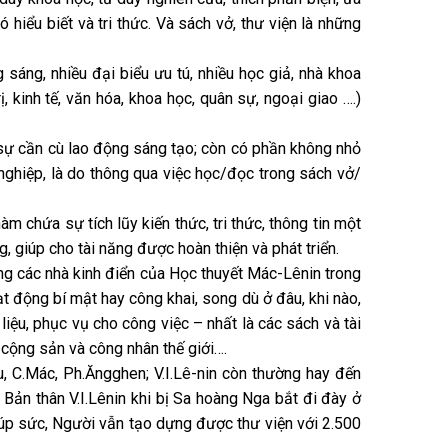
hiểu biết và tri thức. Và sách vở, thư viện là những
 sáng, nhiều đại biểu ưu tú, nhiều học giả, nhà khoa
rị, kinh tế, văn hóa, khoa học, quân sự, ngoại giao ….)
, sự cần cù lao động sáng tạo; còn có phần không nhỏ
ghiệp, là do thông qua việc học/đọc trong sách vở/
 chứa sự tích lũy kiến thức, tri thức, thông tin một
g, giúp cho tài năng được hoàn thiện và phát triển.
ằng các nhà kinh điển của Học thuyết Mác-Lênin trong
ạt động bí mật hay công khai, song dù ở đâu, khi nào,
iệu, phục vụ cho công việc – nhất là các sách và tài
o cộng sản và công nhân thế giới….
ứu, C.Mác, Ph.Ăngghen; V.I.Lê-nin còn thường hay đến
 Bản thân V.I.Lênin khi bị Sa hoàng Nga bắt đi đày ở
iúp sức, Người vẫn tạo dựng được thư viện với 2.500