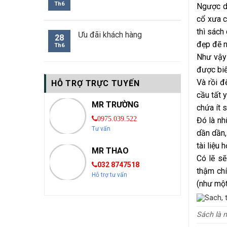
Th6
Ngược dò
cổ xưa c
thì sách
Ưu đãi khách hàng
28
đẹp đẽ n
Th6
Như vậy 
được biế
Và rồi đ
HỖ TRỢ TRỰC TUYẾN
cầu tất 
MR TRƯỜNG
chứa ít s
0975.039.522
Đó là nhữ
Tư vấn
dần dần,
tài liệu
MR THAO
Có lẽ sẽ
032 8747518
thậm chí
Hỗ trợ tư vấn
(như một
Sách là 