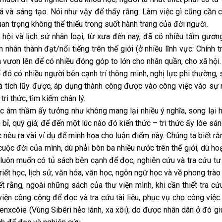
 và sáng tạo. Nói như vậy để thấy rằng: Làm việc gì cũng cần có 
uan trọng không thể thiếu trong suốt hành trang của đời người.
 hội và lịch sử nhân loại, từ xưa đến nay, đã có nhiều tấm gương
h nhân thành đạt/nổi tiếng trên thế giới (ở nhiều lĩnh vực: Chính t
h vươn lên để có nhiều đóng góp to lớn cho nhân quần, cho xã hội.
 đó có nhiều người bên cạnh trí thông minh, nghị lực phi thường
 tích lũy được, áp dụng thành công được vào công việc vào sự n
tri thức, tìm kiếm chân lý.
c âm thầm ấy tưởng như không mang lại nhiều ý nghĩa, song lại hàm
 bỉ, quý giá; để đến một lúc nào đó kiến thức – tri thức ấy lóe sán
 nêu ra vài ví dụ để minh họa cho luận điểm này. Chúng ta biết r
cuộc đời của mình, dù phải bôn ba nhiều nước trên thế giới, dù ho
luôn muốn có tủ sách bên cạnh để đọc, nghiên cứu và tra cứu tư l
 Triết học, lịch sử, văn hóa, văn học, ngôn ngữ học và về phong trà
t rằng, ngoài những sách của thư viện mình, khi cần thiết tra c
viện công cộng để đọc và tra cứu tài liệu, phục vụ cho công việc.
enxcôie (Vùng Sibêri hẻo lánh, xa xôi); do được nhân dân ở đó g