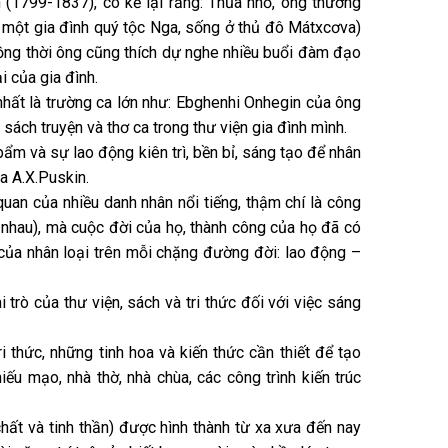
 (1799-1837), có kể lại rằng: Thủa nhỏ, ông thường
là một gia đình quý tộc Nga, sống ở thủ đô Mátxcơva)
ồng thời ông cũng thích dự nghe nhiều buổi đàm đạo
i của gia đình.
nhất là trường ca lớn như: Ebghenhi Onhegin của ông
ch truyện và thơ ca trong thư viện gia đình mình.
ẩm và sự lao động kiên trì, bền bỉ, sáng tạo để nhân
a A.X.Puskin.
uan của nhiều danh nhân nổi tiếng, thậm chí là công
c nhau), mà cuộc đời của họ, thành công của họ đã có
” của nhân loại trên mỗi chặng đường đời: lao động –
trò của thư viện, sách và tri thức đối với việc sáng
ri thức, những tinh hoa và kiến thức cần thiết để tạo
ếu mạo, nhà thờ, nhà chùa, các công trình kiến trúc
hất và tinh thần) được hình thành từ xa xưa đến nay