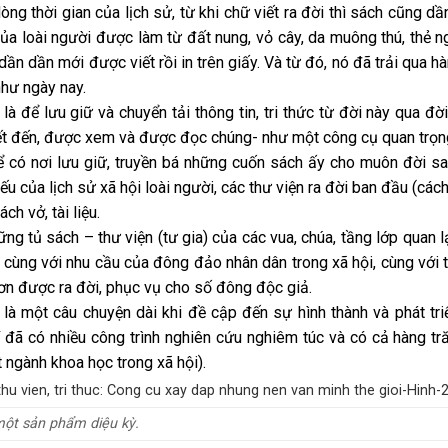
ng thời gian của lịch sử, từ khi chữ viết ra đời thì sách cũng d
ủa loài người được làm từ đất nung, vỏ cây, da muông thú, thẻ ngà
 dần dần mới được viết rồi in trên giấy. Và từ đó, nó đã trải qua
hư ngày nay.
là để lưu giữ và chuyển tải thông tin, tri thức từ đời này qua đờ
t đến, được xem và được đọc chúng- như một công cụ quan trọng
ể có nơi lưu giữ, truyền bá những cuốn sách ấy cho muôn đời sa
yếu của lịch sử xã hội loài người, các thư viện ra đời ban đầu (c
ách vở, tài liệu.
ng tủ sách – thư viện (tư gia) của các vua, chúa, tầng lớp quan lại,
 cùng với nhu cầu của đông đảo nhân dân trong xã hội, cùng với th
 hơn được ra đời, phục vụ cho số đông độc giả.
 là một câu chuyện dài khi đề cập đến sự hình thành và phát tri
 đã có nhiều công trình nghiên cứu nghiêm túc và có cả hàng tră
 ngành khoa học trong xã hội).
một sản phẩm diệu kỳ.