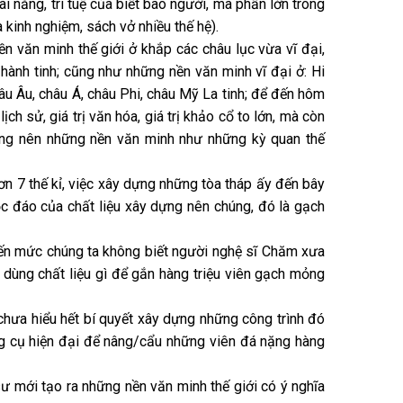
i năng, trí tuệ của biết bao người, mà phần lớn trong
kinh nghiệm, sách vở nhiều thế hệ).
ền văn minh thế giới ở khắp các châu lục vừa vĩ đại,
ên hành tinh; cũng như những nền văn minh vĩ đại ở: Hi
âu Âu, châu Á, châu Phi, châu Mỹ La tinh; để đến hôm
h sử, giá trị văn hóa, giá trị khảo cổ to lớn, mà còn
dựng nên những nền văn minh như những kỳ quan thế
n 7 thế kỉ, việc xây dựng những tòa tháp ấy đến bây
độc đáo của chất liệu xây dựng nên chúng, đó là gạch
đến mức chúng ta không biết người nghệ sĩ Chăm xưa
 dùng chất liệu gì để gắn hàng triệu viên gạch mỏng
chưa hiểu hết bí quyết xây dựng những công trình đó
ng cụ hiện đại để nâng/cẩu những viên đá nặng hàng
h sư mới tạo ra những nền văn minh thế giới có ý nghĩa