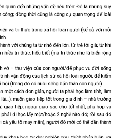
liên quan đến những vấn đề nêu trên: Đó là những suy
h công; đồng thời cũng là công cụ quan trọng để loài
iện và tri thức trong xã hội loài người (kể cả với mỗi
inh.
ành với chúng ta từ nhỏ đến lớn; từ trẻ tới già; từ khi
 nhiều tri thức, hiểu biết (mà tri thức như là biển rộng
ách vở – thư viện của con người/để phục vụ đời sống
trình vận động của lịch sử xã hội loài người, để kiếm
ã hội (trong đó có nuôi sống bản thân con người).
n một cách đơn giản, người ta phải học làm tính, làm
lãi…); muốn giao tiếp tốt trong gia đình – nhà trường
, giao tiếp, ngoại giao sao cho tốt nhất, phù hợp và
a phải đi học lấy một/hoặc 2 nghề nào đó; rồi sau đó
với cả yếu tố may mắn), người đó mới có thể dần thành
duy khoa học, tư duy nghiên cứu, thích phản biện, ưa