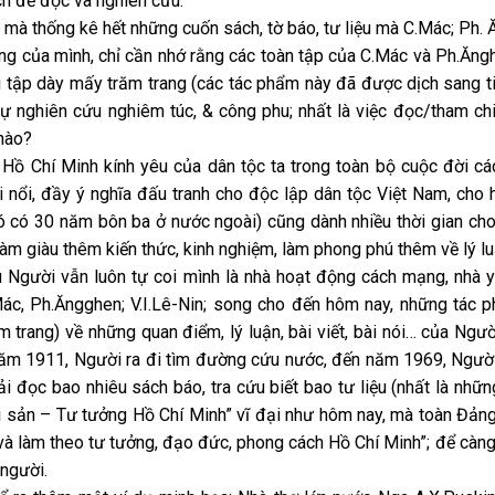
h để đọc và nghiên cứu.
 mà thống kê hết những cuốn sách, tờ báo, tư liệu mà C.Mác; Ph. 
g của mình, chỉ cần nhớ rằng các toàn tập của C.Mác và Ph.Ăngh
i tập dày mấy trăm trang (các tác phẩm này đã được dịch sang ti
sự nghiên cứu nghiêm túc, & công phu; nhất là việc đọc/tham chiếu
nào?
 Hồ Chí Minh kính yêu của dân tộc ta trong toàn bộ cuộc đời 
 nổi, đầy ý nghĩa đấu tranh cho độc lập dân tộc Việt Nam, cho 
ó có 30 năm bôn ba ở nước ngoài) cũng dành nhiều thời gian cho
 làm giàu thêm kiến thức, kinh nghiệm, làm phong phú thêm về lý l
Người vẫn luôn tự coi mình là nhà hoạt động cách mạng, nhà yê
Mác, Ph.Ăngghen; V.I.Lê-Nin; song cho đến hôm nay, những tác
m trang) về những quan điểm, lý luận, bài viết, bài nói… của N
năm 1911, Người ra đi tìm đường cứu nước, đến năm 1969, Người 
ải đọc bao nhiêu sách báo, tra cứu biết bao tư liệu (nhất là nh
 sản – Tư tưởng Hồ Chí Minh” vĩ đại như hôm nay, mà toàn Đản
và làm theo tư tưởng, đạo đức, phong cách Hồ Chí Minh”; để càng
người.