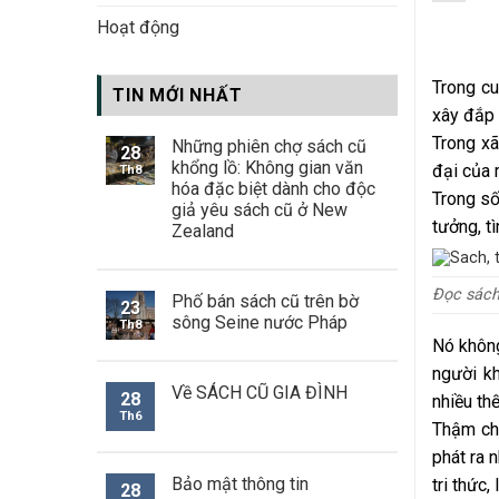
Hoạt động
Trong cu
TIN MỚI NHẤT
xây đắp 
Trong xã
Những phiên chợ sách cũ
28
khổng lồ: Không gian văn
đại của 
Th8
hóa đặc biệt dành cho độc
Trong số
giả yêu sách cũ ở New
tưởng, t
Zealand
Đọc sách
Phố bán sách cũ trên bờ
23
sông Seine nước Pháp
Th8
Nó không
người kh
Về SÁCH CŨ GIA ĐÌNH
28
nhiều th
Th6
Thậm chí
phát ra 
Bảo mật thông tin
tri thức
28