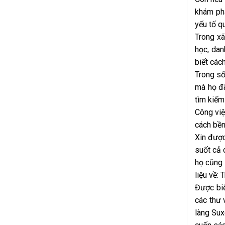
khám phá
yếu tố q
Trong xã
học, dan
biết các
Trong số
mà họ đã
tìm kiếm 
Công việ
cách bền
Xin được
suốt cả 
họ cũng 
liệu về:
Được biế
các thư 
làng Sux