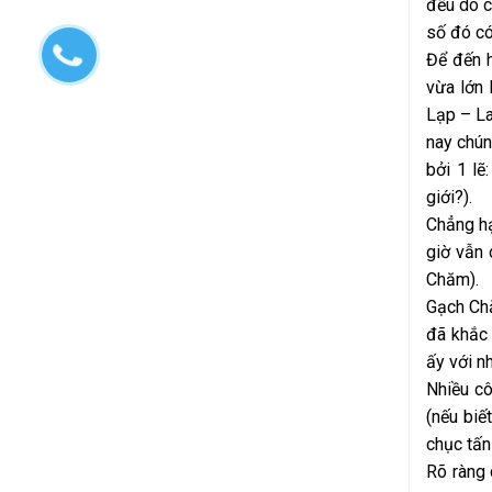
đều do c
số đó có
Để đến h
vừa lớn 
Lạp – La
nay chún
bởi 1 lẽ
giới?).
Chẳng hạ
giờ vẫn 
Chăm).
Gạch Chă
đã khắc 
ấy với n
Nhiều cô
(nếu biế
chục tấn
Rõ ràng 