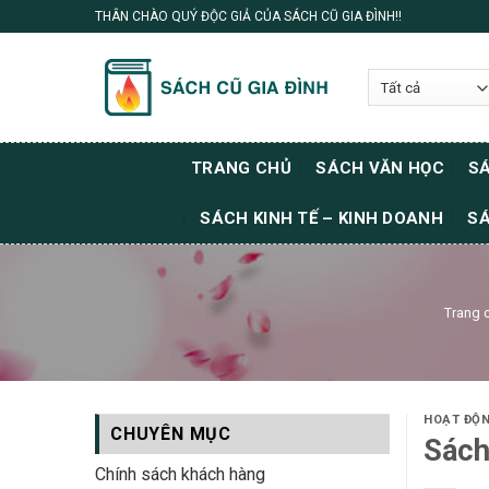
Skip
THÂN CHÀO QUÝ ĐỘC GIẢ CỦA SÁCH CŨ GIA ĐÌNH!!
to
content
TRANG CHỦ
SÁCH VĂN HỌC
SÁ
SÁCH KINH TẾ – KINH DOANH
SÁ
Trang 
HOẠT ĐỘ
CHUYÊN MỤC
Sách
Chính sách khách hàng