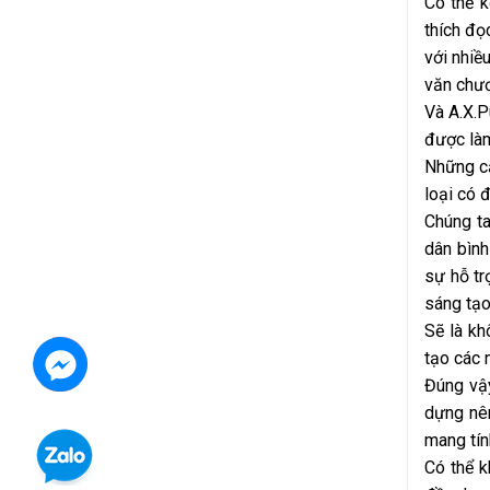
Có thể k
thích đọ
với nhiề
văn chươ
Và A.X.P
được làm
Những cả
loại có 
Chúng ta
dân bình
sự hỗ tr
sáng tạo
Sẽ là kh
tạo các 
Đúng vậy
dựng nên
mang tín
Có thể k