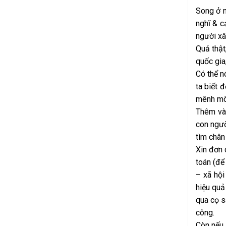
Song ở n
nghĩ & c
người xâ
Quả thật
quốc gia
Có thể nó
ta biết đ
mênh môn
Thêm vào
con ngườ
tìm chân
Xin đơn 
toán (để
– xã hội
hiệu quả
qua cọ s
công.
Còn nếu 