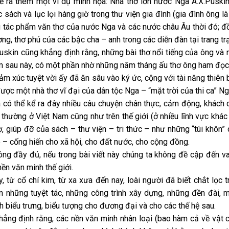
ể ra thêm một ví dụ minh họa: Nhà thơ lớn nước Nga A.X.Puskin
c sách và lục lọi hàng giờ trong thư viện gia đình (gia đình ông 
u tác phẩm văn thơ của nước Nga và các nước châu Âu thời đó; đ
ng, thơ phú của các bậc cha – anh trong các diễn đàn tại trang trạ
uskin cũng khẳng định rằng, những bài thơ nổi tiếng của ông và 
 sau này, có một phần nhờ những năm tháng ấu thơ ông ham đọc sá
m xúc tuyệt vời ấy đã ăn sâu vào ký ức, cộng với tài năng thiên b
được một nhà thơ vĩ đại của dân tộc Nga – “mặt trời của thi ca” Ng
 có thể kể ra đây nhiều câu chuyện chân thực, cảm động, khách q
 thường ở Việt Nam cũng như trên thế giới (ở nhiều lĩnh vực khá
ợ, giúp đỡ của sách – thư viện – tri thức – như những “túi khôn
 – cống hiến cho xã hội, cho đất nước, cho cộng đồng.
ông đầy đủ, nếu trong bài viết này chúng ta không đề cập đến vai 
nền văn minh thế giới.
, từ cổ chí kim, từ xa xưa đến nay, loài người đã biết chắt lọc t
 những tuyệt tác, những công trình xây dựng, những đền đài, mi
h biểu trưng, biểu tượng cho đương đại và cho các thế hệ sau.
hẳng định rằng, các nền văn minh nhân loại (bao hàm cả về vật c