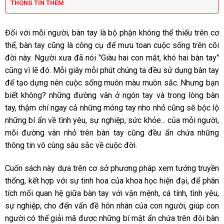
THÔNG TIN THÊM
Đối với mỗi người, bàn tay là bộ phận không thể thiếu trên cơ
thể, bàn tay cũng là công cụ để mưu toan cuộc sống trên cõi
đời này. Người xưa đã nói "Giàu hai con mắt, khó hai bàn tay"
cũng vì lẽ đó. Mỗi giây mỗi phút chúng ta đều sử dụng bàn tay
để tạo dựng nên cuộc sống muôn màu muôn sắc. Nhưng bạn
biết không? những đường vân ở ngón tay và trong lòng bàn
tay, thậm chí ngay cả những móng tay nho nhỏ cũng sẽ bộc lộ
những bí ẩn về tình yêu, sự nghiệp, sức khỏe... của mỗi người,
mỗi đường vân nhỏ trên bàn tay cũng đều ẩn chứa những
thông tin vô cùng sâu sắc về cuộc đời.
Cuốn sách này dựa trên cơ sở phương pháp xem tướng truyền
thống, kết hợp với sự tinh hoa của khoa học hiện đại, để phân
tích mối quan hệ giữa bàn tay với vận mệnh, cá tính, tình yêu,
sự nghiệp, cho đến vấn đề hôn nhân của con người, giúp con
người có thể giải mã được những bí mật ẩn chứa trên đôi bàn