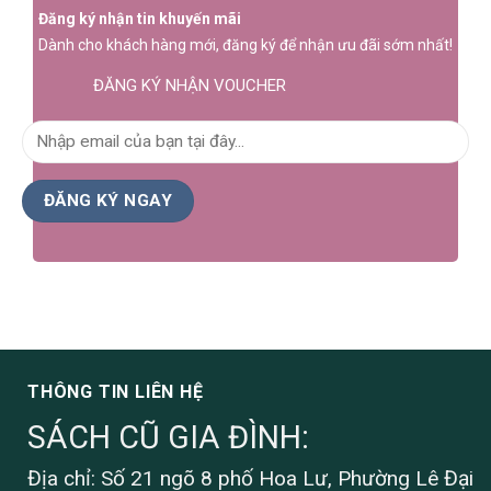
Đăng ký nhận tin khuyến mãi
Dành cho khách hàng mới, đăng ký để nhận ưu đãi sớm nhất!
ĐĂNG KÝ NHẬN VOUCHER
THÔNG TIN LIÊN HỆ
SÁCH CŨ GIA ĐÌNH:
Địa chỉ: Số 21 ngõ 8 phố Hoa Lư, Phường Lê Đại