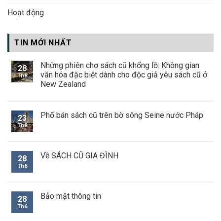
Hoạt động
TIN MỚI NHẤT
Những phiên chợ sách cũ khổng lồ: Không gian
28
văn hóa đặc biệt dành cho độc giả yêu sách cũ ở
Th8
New Zealand
Phố bán sách cũ trên bờ sông Seine nước Pháp
23
Th8
Về SÁCH CŨ GIA ĐÌNH
28
Th6
Bảo mật thông tin
28
Th6