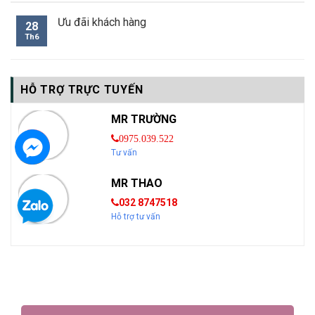
Ưu đãi khách hàng
28
Th6
HỖ TRỢ TRỰC TUYẾN
MR TRƯỜNG
0975.039.522
Tư vấn
MR THAO
032 8747518
Hỗ trợ tư vấn