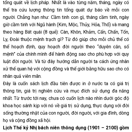
tổng quát về lịch pháp. Nhất là vào từng năm, tháng, ngày có
thể tra cứu lượng thông tin tổng quát dự báo về mỗi con
người. Chẳng hạn như: Cầm tinh con gì, tháng cầm tinh, ngày
giờ cầm tinh với Ngũ hành (Kim, Mộc, Thủy, Hỏa, Thổ) và mang
theo hàng Bát quái (8 quẻ): Càn, Khôn, Khảm, Cấn, Chấn, Tốn,
Ly, Đoài thuộc mệnh trạch gì? Từ đó giúp cho mỗi chủ thể có
thể hoạch định, quy hoạch đời người theo “duyên căn, số
mệnh” của chính mình để hành động sao cho phù hợp với quy
luật đời người. Và từ đây hướng dẫn người ta cách ứng nhân
xử thế quan hệ với cộng đồng và thế giới bằng hữu sao cho có
nhân quả viên mãn.
Đây là cuốn sách lịch đầu tiên được in ở nước ta có giá trị
thông tin, giá trị nghiên cứu và mục đích sử dụng đa năng
nhất. Từ trước tới nay, chưa có cuốn lịch nào nhìn dưới góc độ
khoa học sánh kịp với nó về giá trị sử dụng, thực dụng với đời
sống thường nhật của con người, đời người, với gia đình, dòng
họ và cộng đồng xã hội.
Lịch Thế kỷ Nhị bách niên thông dụng (1901 – 2100) gồm