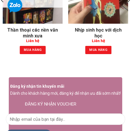
Thần thoại các nền văn
Nhịp sinh học với dịch
minh xưa
học
Liên hệ
Liên hệ
MUA HÀNG
MUA HÀNG
Đăng ký nhận tin khuyến mãi
Dành cho khách hàng mới, đăng ký để nhận ưu đãi sớm nhất!
ĐĂNG KÝ NHẬN VOUCHER