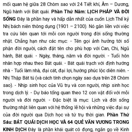
mối quan hệ giữa 28 Chòm sao với 24 Tiết khí, Âm – Dương,
Ngũ hành với Bát quái.
Phần Thứ Năm: LỊCH PHÁP VÀ ĐỜI
SỐNG
Đây là phần hay và hấp dẫn nhất của cuốn Lịch Thế kỷ
Nhị bách niên thông dụng (1901 – 2100). Nó gắn liền với việc
tra cứu liên quan tới mỗi con người trong đời sống thường
nhật. Chẳng hạn như các mục: - Tên gọi ảnh hưởng tới số
phận đời người, cách đặt tên cho phù hợp với Can, Chi, Ngũ
hành, Bát quái. - Ngày, tháng, năm và đời người. - Tuổi hôn
nhân hợp nhau theo Bát quái. - Bát quái trạch với định hướng
nhà - Tuổi làm nhà, đại cát, đại lợi, hướng phúc lộc diên niên. -
Nhị Thập Bát tú (và cách tính chọn ngày sao dựa trên 28 Chòm
sao). - Nhịp sinh học của Vũ trụ và con người, nhịp sinh học
trong dịch lý. - Dự báo tổng quan theo 12 con vật đối với mỗi
người và đời người. - Đặc biệt là mục: Lịch và đời sống
thường nhật liên quan với hệ thống lễ hội và những việc đại sự
của đời người qua Dịch học và tứ trụ thời gian.
Phần Thứ
Sáu: BÁT QUÁI DỊCH HỌC VÀ 64 QUẺ VĂN VƯƠNG TRONG
KINH DỊCH
Đây là phần khái quát cô đọng, ngắn gọ về Kinh