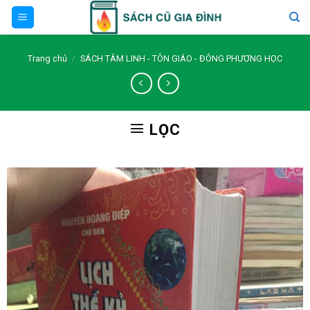
Skip
to
content
Trang chủ
/
SÁCH TÂM LINH - TÔN GIÁO - ĐÔNG PHƯƠNG HỌC
LỌC