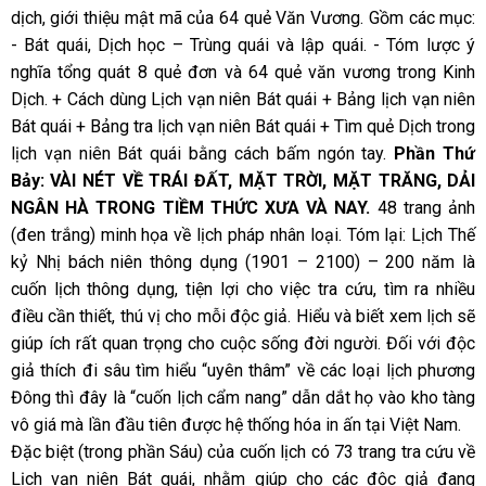
dịch, giới thiệu mật mã của 64 quẻ Văn Vương. Gồm các mục:
- Bát quái, Dịch học – Trùng quái và lập quái. - Tóm lược ý
nghĩa tổng quát 8 quẻ đơn và 64 quẻ văn vương trong Kinh
Dịch. + Cách dùng Lịch vạn niên Bát quái + Bảng lịch vạn niên
Bát quái + Bảng tra lịch vạn niên Bát quái + Tìm quẻ Dịch trong
lịch vạn niên Bát quái bằng cách bấm ngón tay.
Phần Thứ
Bảy: VÀI NÉT VỀ TRÁI ĐẤT, MẶT TRỜI, MẶT TRĂNG, DẢI
NGÂN HÀ TRONG TIỀM THỨC XƯA VÀ NAY.
48 trang ảnh
(đen trắng) minh họa về lịch pháp nhân loại. Tóm lại: Lịch Thế
kỷ Nhị bách niên thông dụng (1901 – 2100) – 200 năm là
cuốn lịch thông dụng, tiện lợi cho việc tra cứu, tìm ra nhiều
điều cần thiết, thú vị cho mỗi độc giả. Hiểu và biết xem lịch sẽ
giúp ích rất quan trọng cho cuộc sống đời người. Đối với độc
giả thích đi sâu tìm hiểu “uyên thâm” về các loại lịch phương
Đông thì đây là “cuốn lịch cẩm nang” dẫn dắt họ vào kho tàng
vô giá mà lần đầu tiên được hệ thống hóa in ấn tại Việt Nam.
Đặc biệt (trong phần Sáu) của cuốn lịch có 73 trang tra cứu về
Lịch vạn niên Bát quái, nhằm giúp cho các độc giả đang