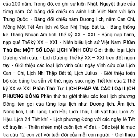
của 200 năm. Trong đó, có ghi sự kiện Nhật, Nguyệt thực của
từng năm. Có bảng đối chiếu so sánh lịch Việt Nam với lịch
Trung Quốc. - Bảng đối chiếu năm Dương lịch, năm Can Chi,
Mồng Một Tết Âm lịch và Sao Nhị Thập Bát tú. - Bảng thống
kê Tháng Nhuận Âm lịch Thế kỷ XX – XXI. - Bảng nạp hành,
nạp quẻ Thế kỷ XX – XXI. - Niên biểu lịch sử Việt Nam.
Phần
Thứ Ba: MỘT SỐ LOẠI LỊCH VĨNH CỬU
Giới thiệu loại Lịch
Dương vĩnh cửu: - Lịch Dương Thế kỷ XX – XXI trên đốt ngón
tay. - Giới thiệu các loại lịch vĩnh cửu: ngày vĩnh cửu của Lịch
Can – Chi, Lịch Nhị Thập Bát tú, Lịch Julius. - Giới thiệu toàn
bộ các bảng tra sẵn về thứ, ngày sao, ngày Tiết khí của 2 Thế
kỷ XX và XXI.
Phần Thứ Tư: LỊCH PHÁP VÀ CÁC LOẠI LỊCH
PHƯƠNG ĐÔNG
Phần thứ tư giới thiệu các loại lịch phương
Đông, tên gọi của từng loại lịch như: Dương lịch, Âm lịch,
Nông lịch, Lịch Tạng, Lịch Hồi, Lịch Thái, Lịch vật hậu, Lịch 72
Hậu, Lịch 24 Tiết khí. - Lịch phương Đông với các ngày lễ Tết
cổ truyền. - Thiên nhiên một cuốn lịch vĩ đại. - Đặc biệt là mục
tra cứu 12 con vật với tuổi đời của mỗi con người. - Giới thiệu