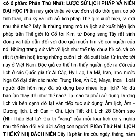
có 6 phần:
Phần Thứ Nhất: LƯỢC SỬ LỊCH PHÁP VÀ NIÊN
ĐẠI HỌC
Phần này giới thiệu về các đơn vị đo thời gian, cơ sở
tính toán, chu kỳ và lịch sử lịch pháp Thế giới xuất hiện, ra đời
như thế nào? Đây là những trang mô tả lịch sử xuất hiện lịch
pháp trên Thế giới từ Cổ tới Kim, từ Đông sang Tây rất sinh
động và hấp dẫn đối với độc giả muốn tìm về cội nguồn của
nó. Những trang sử viết về lịch như thế này chưa hề có, và có
rất ít (hiếm hoi) trong những cuốn lịch đã xuất bản từ trước tới
nay ở Việt Nam. Độc giả có thể tìm thấy nguồn gốc ra đời của
lịch ở các Quốc gia từ Ai Cập, Hy Lạp, La Mã, Iran, Irắc, nước
Nga Cổ đại đến các nước: Trung Hoa, Ấn Độ, Maya, Inca... Loài
người đến hôm nay đã sử dụng bao nhiêu loại lịch? Nó đã
bao lần thay đổi như thế nào? Tại sao ta phải sử dụng Dương
lịch và bên cạnh đó lại vẫn tiếp tục sử dụng: Âm lịch, Âm -
Dương lịch, Lịch Can – Chi, Lịch Tiết khí, Lịch 28 Chòm sao
(Nhị Thập Bát tú? Giá trị “vàng” của mỗi loại lịch có ý nghĩa
như thế nào đối với đời sống con người.
Phần Thứ Hai: LỊCH
THẾ KỶ NHỊ BÁCH NIÊN
Đây là phần tra cứu ngày, tháng, năm