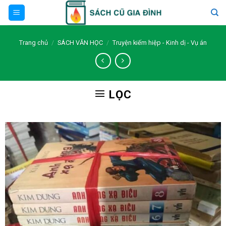
Skip
to
content
Trang chủ
/
SÁCH VĂN HỌC
/
Truyện kiếm hiệp - Kinh dị - Vụ án
LỌC