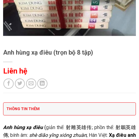
Anh hùng xạ điêu (trọn bộ 8 tập)
Liên hệ
THÔNG TIN THÊM
Anh hùng xạ điêu
(
giản thể
:
射雕英雄传
;
phồn thể
:
射鵰英雄
傳
;
bính âm
:
shè diāo yīng xióng zhuàn
;
Hán Việt
:
Xạ điêu anh