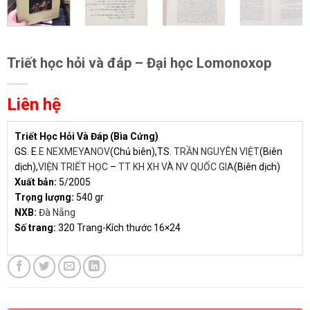
Triết học hỏi và đáp – Đại học Lomonoxop
Liên hệ
Triết Học Hỏi Và Đáp (Bìa Cứng)
GS. E.
E NEXMEYANOV
(Chủ biên),TS.
TRẦN NGUYÊN VIỆT
(Biên
dịch),
VIỆN TRIẾT HỌC
–
TT KH XH VÀ NV QUỐC GIA
(Biên dịch)
Xuất bản:
5/2005
Trọng lượng:
540 gr
NXB:
Đà Nẵng
Số trang:
320 Trang-Kích thước 16×24